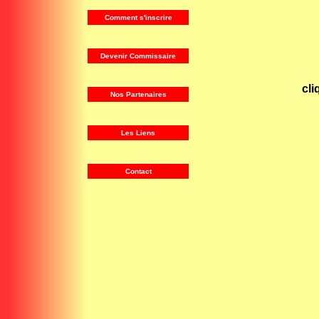
Comment s'inscrire
Devenir Commissaire
cli
N
os P
artenaires
Les Liens
Contact