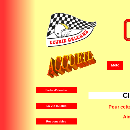
Moto
Fiche d'identité
C
La vie du club
Pour cett
Ain
Responsables